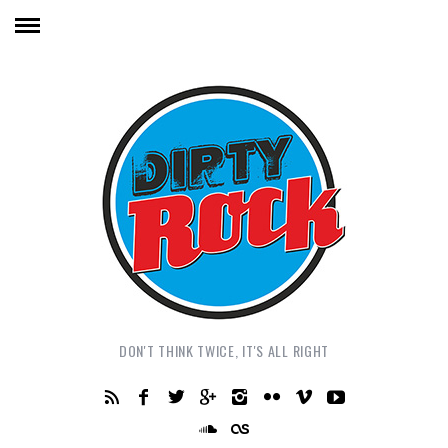
DON'T THINK TWICE, IT'S ALL RIGHT