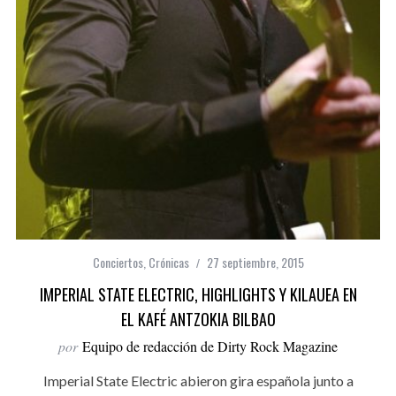
Conciertos
,
Crónicas
27 septiembre, 2015
IMPERIAL STATE ELECTRIC, HIGHLIGHTS Y KILAUEA EN
EL KAFÉ ANTZOKIA BILBAO
por
Equipo de redacción de Dirty Rock Magazine
Imperial State Electric abieron gira española junto a