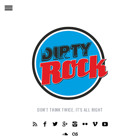
DON'T THINK TWICE, IT'S ALL RIGHT