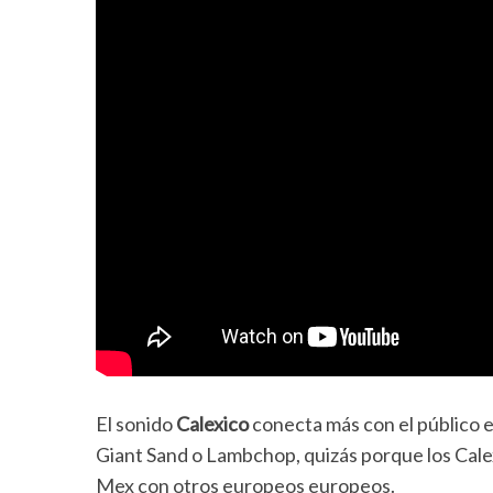
El sonido
Calexico
conecta más con el público 
Giant Sand o Lambchop, quizás porque los Calex
Mex con otros europeos europeos.