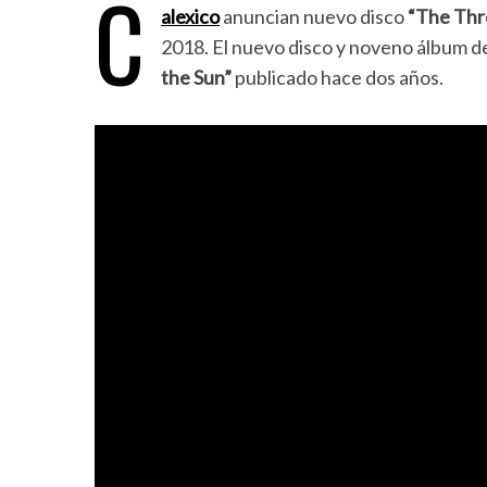
C
alexico
anuncian nuevo disco
“The Thre
2018. El nuevo disco y noveno álbum d
the Sun”
publicado hace dos años.