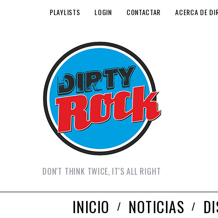
PLAYLISTS
LOGIN
CONTACTAR
ACERCA DE DI
DON'T THINK TWICE, IT'S ALL RIGHT
INICIO
NOTICIAS
D