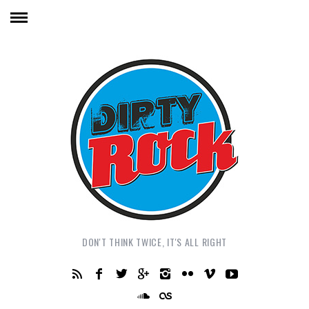
DON'T THINK TWICE, IT'S ALL RIGHT