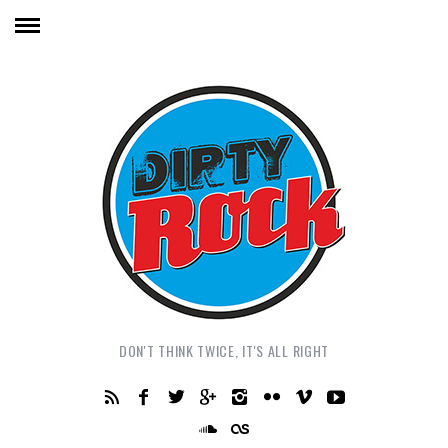
DON'T THINK TWICE, IT'S ALL RIGHT