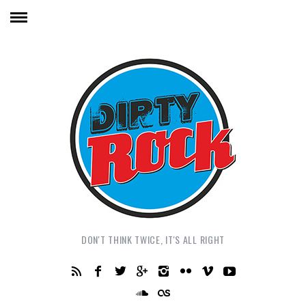
DON'T THINK TWICE, IT'S ALL RIGHT