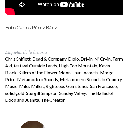
Foto Carlos Pérez Báez.
Etiquetas de la historia
Chris Shiflett
,
Dead & Company
,
Diplo
,
Drivin' N' Cryin'
,
Farm
Aid
,
festival Outside Lands
,
High Top Mountain
,
Kevin
Black
,
Killers of the Flower Moon
,
Laur Joamets
,
Margo
Price
,
Metamodern Sounds
,
Metamodern Sounds In Country
Music
,
Miles Miller.
,
Righteous Gemstones
,
San Francisco
,
solid gold
,
Sturgill Simpson
,
Sunday Valley
,
The Ballad of
Dood and Juanita
,
The Creator