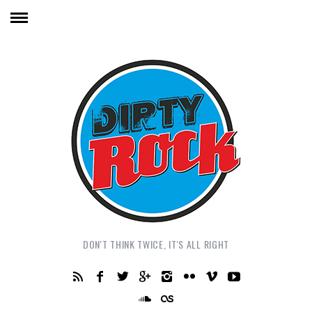
DON'T THINK TWICE, IT'S ALL RIGHT