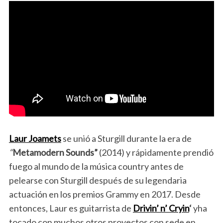
Laur Joamets
se unió a Sturgill durante la era
de
“
Metamodern Sounds”
(2014)
y rápidamente prendió
fuego al mundo de la música country antes de
pelearse con Sturgill después de su legendaria
actuación en los premios Grammy en 2017. Desde
entonces, Laur es guitarrista de
Drivin’ n’ Cryin
‘
y
ha
tocado con muchos otros proyectos con sede en