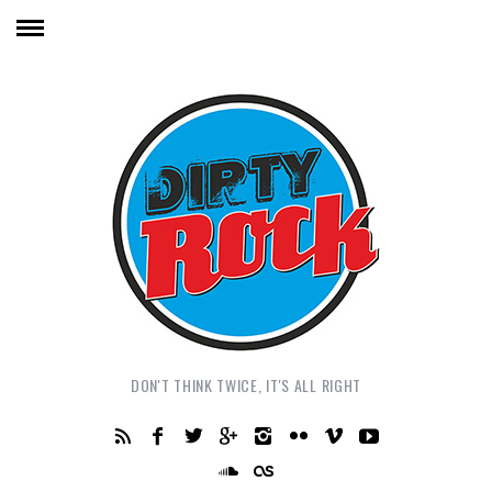
DON'T THINK TWICE, IT'S ALL RIGHT