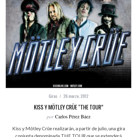
Giras
26 marzo, 2012
KISS Y MÖTLEY CRÜE “THE TOUR”
por
Carlos Pérez Báez
Kiss y Mötley Crüe realizarán, a partir de julio, una gira
conjunta denominada THE TOUR que se extenderá