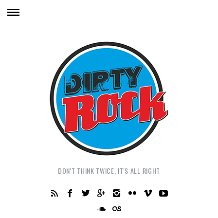
DON'T THINK TWICE, IT'S ALL RIGHT