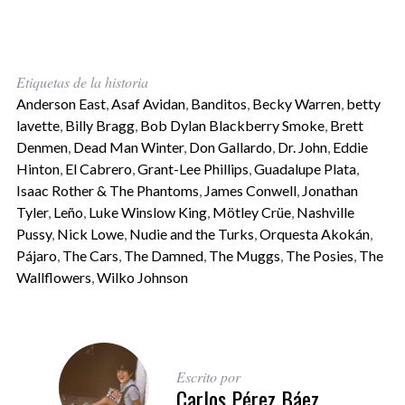
Etiquetas de la historia
Anderson East
,
Asaf Avidan
,
Banditos
,
Becky Warren
,
betty
lavette
,
Billy Bragg
,
Bob Dylan Blackberry Smoke
,
Brett
Denmen
,
Dead Man Winter
,
Don Gallardo
,
Dr. John
,
Eddie
Hinton
,
El Cabrero
,
Grant-Lee Phillips
,
Guadalupe Plata
,
Isaac Rother & The Phantoms
,
James Conwell
,
Jonathan
Tyler
,
Leño
,
Luke Winslow King
,
Mötley Crüe
,
Nashville
Pussy
,
Nick Lowe
,
Nudie and the Turks
,
Orquesta Akokán
,
Pájaro
,
The Cars
,
The Damned
,
The Muggs
,
The Posies
,
The
Wallflowers
,
Wilko Johnson
Escrito por
Carlos Pérez Báez