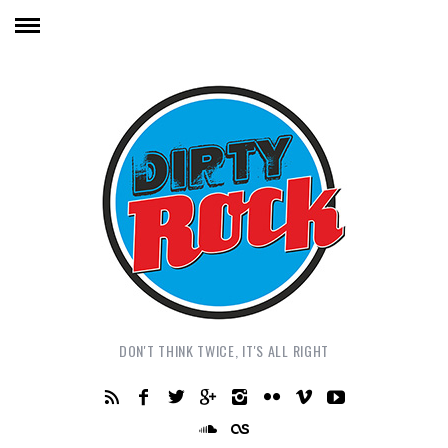
DON'T THINK TWICE, IT'S ALL RIGHT