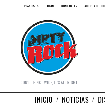
PLAYLISTS
LOGIN
CONTACTAR
ACERCA DE DI
DON'T THINK TWICE, IT'S ALL RIGHT
INICIO
NOTICIAS
D