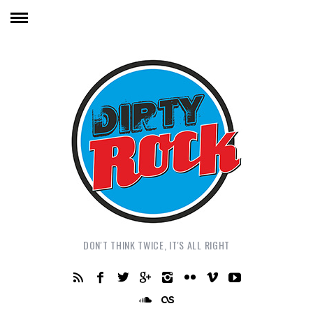
DON'T THINK TWICE, IT'S ALL RIGHT