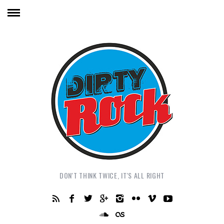
DON'T THINK TWICE, IT'S ALL RIGHT