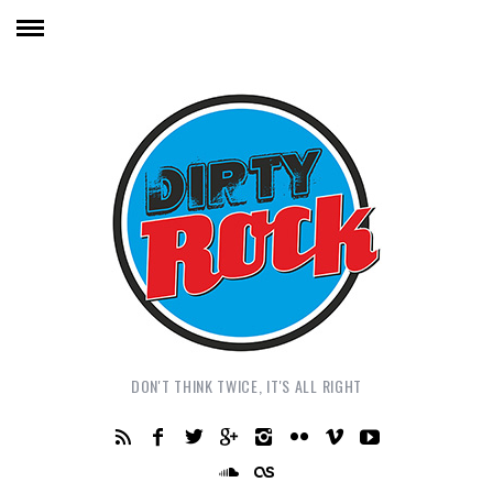
DON'T THINK TWICE, IT'S ALL RIGHT