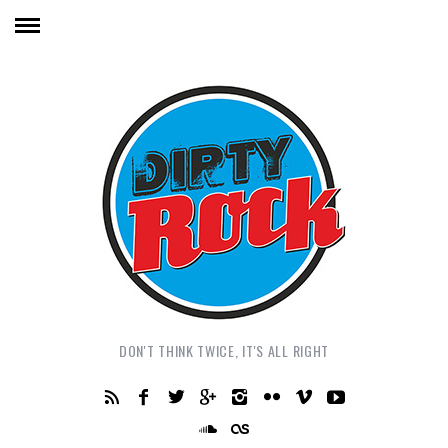
DON'T THINK TWICE, IT'S ALL RIGHT