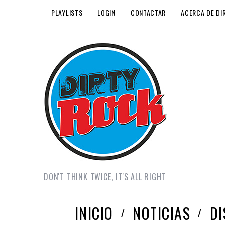
PLAYLISTS
LOGIN
CONTACTAR
ACERCA DE DI
DON'T THINK TWICE, IT'S ALL RIGHT
INICIO
NOTICIAS
D