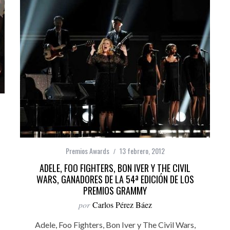
Premios Awards
13 febrero, 2012
ADELE, FOO FIGHTERS, BON IVER Y THE CIVIL
WARS, GANADORES DE LA 54ª EDICIÓN DE LOS
PREMIOS GRAMMY
por
Carlos Pérez Báez
Adele, Foo Fighters, Bon Iver y The Civil Wars,