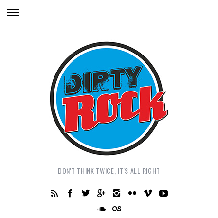
DON'T THINK TWICE, IT'S ALL RIGHT