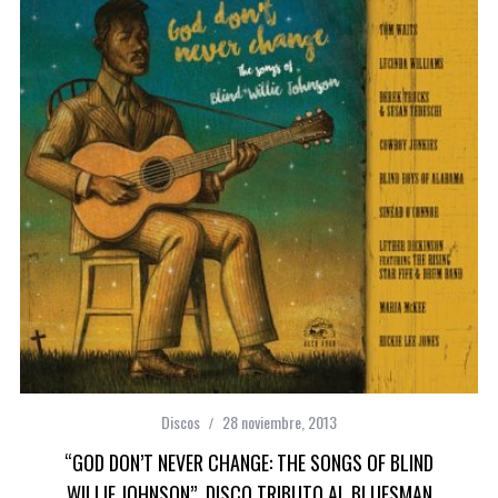
Discos
28 noviembre, 2013
“GOD DON’T NEVER CHANGE: THE SONGS OF BLIND
WILLIE JOHNSON”, DISCO TRIBUTO AL BLUESMAN