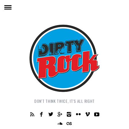
DON'T THINK TWICE, IT'S ALL RIGHT