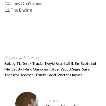
10. They Don’t Shine
11. The Ending
Etiquetas de la historia
Bobby Ti
,
Derek Trucks
,
Doyle Bramhall II
,
Jim Scott
,
Let
Me Get By
,
Marc Quinones
,
Oliver Wood
,
Signs
,
Susan
Tedeschi
,
Tedeschi Trucks Band
,
Warren Haynes
Escrito por