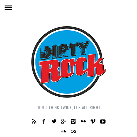
DON'T THINK TWICE, IT'S ALL RIGHT