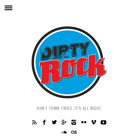
DON'T THINK TWICE, IT'S ALL RIGHT