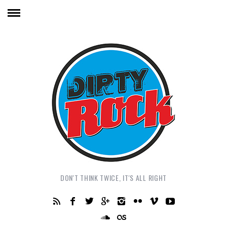
DON'T THINK TWICE, IT'S ALL RIGHT