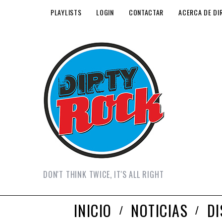
PLAYLISTS
LOGIN
CONTACTAR
ACERCA DE DI
DON'T THINK TWICE, IT'S ALL RIGHT
INICIO
NOTICIAS
D