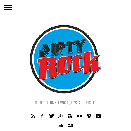
DON'T THINK TWICE, IT'S ALL RIGHT