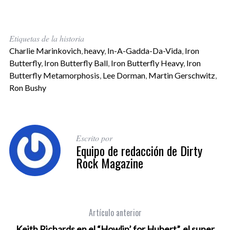
Etiquetas de la historia
Charlie Marinkovich
,
heavy
,
In-A-Gadda-Da-Vida
,
Iron
Butterfly
,
Iron Butterfly Ball
,
Iron Butterfly Heavy
,
Iron
Butterfly Metamorphosis
,
Lee Dorman
,
Martin Gerschwitz
,
Ron Bushy
Escrito por
Equipo de redacción de Dirty
Rock Magazine
Artículo anterior
Keith Richards en el “Howlin’ for Hubert”, el super