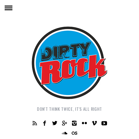
DON'T THINK TWICE, IT'S ALL RIGHT