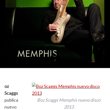
oz
Scaggs
publica
Boz Scaggs Memphis nuevo disco
nuevo
2013