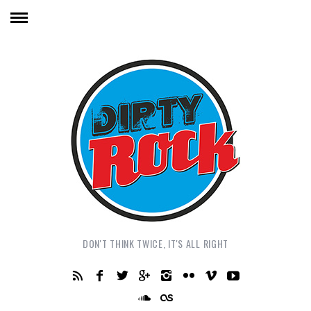
DON'T THINK TWICE, IT'S ALL RIGHT