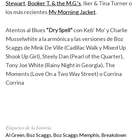
Stewart
,
Booker T. & the M.G.’s
, Iker & Tina Turner o
los más recientes
My Morning Jacket
.
Atentos al Blues
“Dry Spell”
con Keb’ Mo’ y Charlie
Musselwhite a la armónica y las versiones de Boz
Scaggs de Mink De Ville (Cadillac Walk y Mixed Up
Shook Up Girl), Steely Dan (Pearl of the Quarter),
Tony Joe White (Rainy Night in Georgia), The
Moments (Love On a Two Way Street) o Corrina
Corrina
Etiquetas de la historia
Al Green
,
Boz Scaggs
,
Boz Scaggs Memphis
,
Breakdown