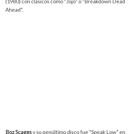
(1980) con clásicos como “Jojo” o “Breakdown Dead
Ahead”.
Boz Scaggs
y su penúltimo disco fue “Speak Low” en