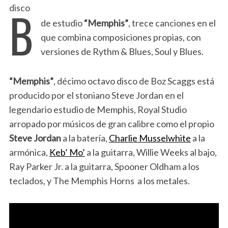
B
disco
de estudio
“Memphis”
, trece canciones en el
que combina composiciones propias, con
versiones de Rythm & Blues, Soul y Blues.
“Memphis”
, décimo octavo disco de Boz Scaggs está
producido por el stoniano Steve Jordan en el
legendario estudio de Memphis, Royal Studio
arropado por músicos de gran calibre como el propio
Steve Jordan
a la batería,
Charlie Musselwhite
a la
armónica,
Keb’ Mo’
a la guitarra, Willie Weeks al bajo,
Ray Parker Jr. a la guitarra, Spooner Oldham a los
teclados, y The Memphis Horns a los metales.