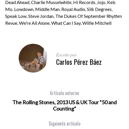
Dead Ahead
,
Charlie Musselwhite
,
Hi Records
,
Jojo
,
Keb
Mo
,
Lowdown
,
Middle Man
,
Royal Audio
,
Silk Degrees
,
Speak Low
,
Steve Jordan
,
The Dukes Of September Rhythm
Revue
,
We're All Alone
,
What Can I Say
,
Willie Mitchell
Escrito por
Carlos Pérez Báez
Artículo anterior
The Rolling Stones, 2013 US & UK Tour “50 and
Counting”
Siguiente artículo