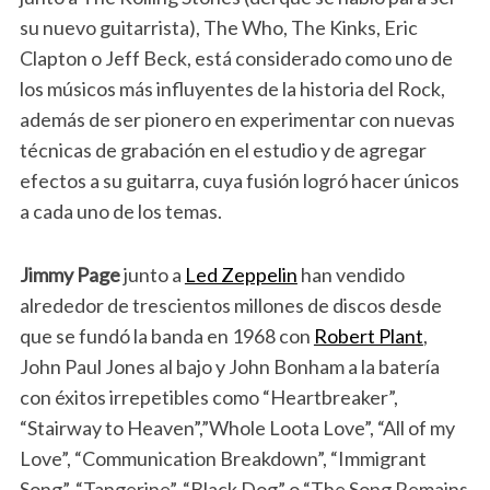
su nuevo guitarrista), The Who, The Kinks, Eric
Clapton o Jeff Beck, está considerado como uno de
los músicos más influyentes de la historia del Rock,
además de ser pionero en experimentar con nuevas
técnicas de grabación en el estudio y de agregar
efectos a su guitarra, cuya fusión logró hacer únicos
a cada uno de los temas.
Jimmy Page
junto a
Led Zeppelin
han vendido
alrededor de trescientos millones de discos desde
que se fundó la banda en 1968 con
Robert Plant
,
John Paul Jones al bajo y John Bonham a la batería
con éxitos irrepetibles como “Heartbreaker”,
“Stairway to Heaven”,”Whole Loota Love”, “All of my
Love”, “Communication Breakdown”, “Immigrant
Song”, “Tangerine”, “Black Dog” o “The Song Remains