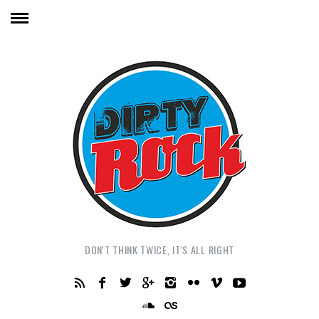
DON'T THINK TWICE, IT'S ALL RIGHT