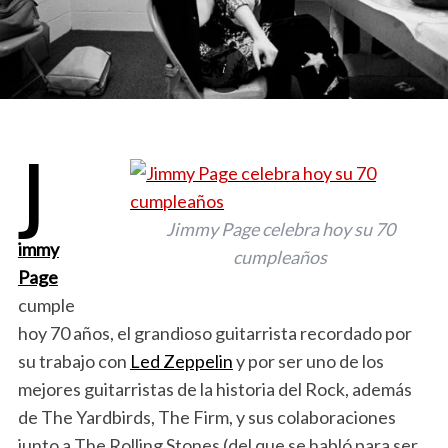
J
Jimmy Page celebra hoy su 70
immy
cumpleaños
Page
cumple
hoy 70 años, el grandioso guitarrista recordado por
su trabajo con
Led Zeppelin
y por ser uno de los
mejores guitarristas de la historia del Rock, además
de The Yardbirds, The Firm, y sus colaboraciones
junto a The Rolling Stones (del que se habló para ser