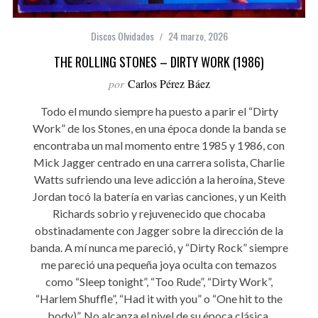
Discos Olvidados
24 marzo, 2026
THE ROLLING STONES – DIRTY WORK (1986)
por
Carlos Pérez Báez
Todo el mundo siempre ha puesto a parir el “Dirty
Work” de los Stones, en una época donde la banda se
encontraba un mal momento entre 1985 y 1986, con
Mick Jagger centrado en una carrera solista, Charlie
Watts sufriendo una leve adicción a la heroína, Steve
Jordan tocó la batería en varias canciones, y un Keith
Richards sobrio y rejuvenecido que chocaba
obstinadamente con Jagger sobre la dirección de la
banda. A mí nunca me pareció, y “Dirty Rock” siempre
me pareció una pequeña joya oculta con temazos
como “Sleep tonight”, “Too Rude”, “Dirty Work”,
“Harlem Shuffle”, “Had it with you” o “One hit to the
body)”. No alcanza el nivel de su época clásica,