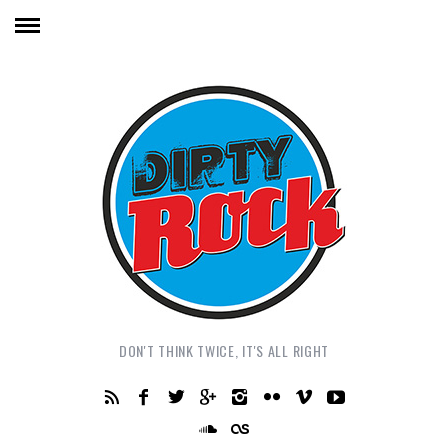
DON'T THINK TWICE, IT'S ALL RIGHT