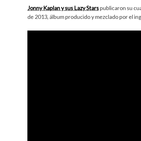
Jonny Kaplan y sus Lazy Stars
publicaron su cu
de 2013, álbum producido y mezclado por el in