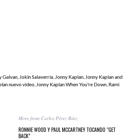
y Galvan
,
Jokin Salaverría
,
Jonny Kaplan
,
Jonny Kaplan and
lan nuevo video
,
Jonny Kaplan When You're Down
,
Rami
More from Carlos Pérez Báez
RONNIE WOOD Y PAUL MCCARTNEY TOCANDO “GET
BACK”