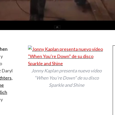
hen
 y
io
z Daryl
Jonny Kaplan presenta nuevo vídeo
ghters,
“When You’re Down” de su disco
he
Sparkle and Shine
Rich
ey