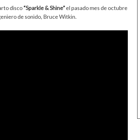
arto disco
“Sparkle & Shine”
el pasado mes de octubre
geniero de sonido, Bruce Witkin.