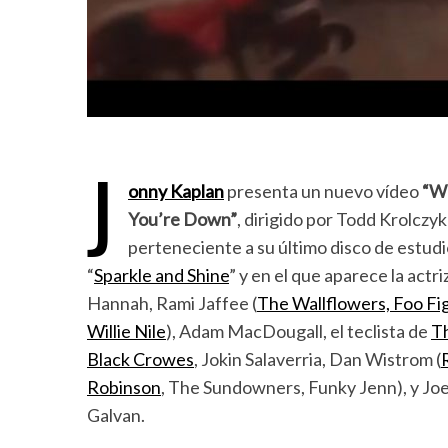
J
onny Kaplan
presenta un nuevo vídeo
“W
You’re Down”
, dirigido por Todd Krolczyk
perteneciente a su último disco de estud
“
Sparkle and Shine
” y en el que aparece la actri
Hannah, Rami Jaffee (
The Wallflowers,
Foo Fi
Willie Nile
), Adam MacDougall, el teclista de
T
Black Crowes
, Jokin Salaverria, Dan Wistrom (
Robinson
, The Sundowners, Funky Jenn), y Jo
Galvan.