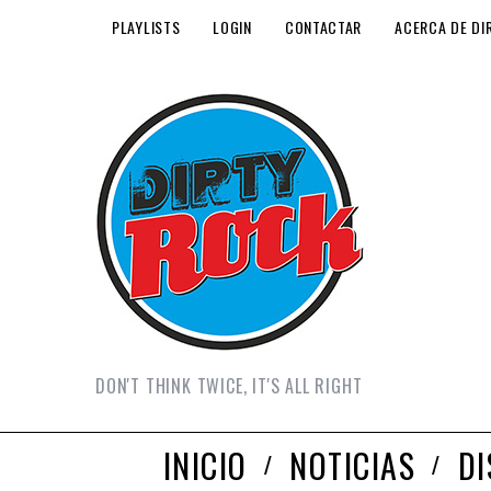
PLAYLISTS
LOGIN
CONTACTAR
ACERCA DE DI
DON'T THINK TWICE, IT'S ALL RIGHT
INICIO
NOTICIAS
D