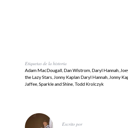
Etiquetas de la historia
Adam MacDougall
,
Dan Wistrom
,
Daryl Hannah
,
Joe
the Lazy Stars
,
Jonny Kaplan Daryl Hannah
,
Jonny Kap
Jaffee
,
Sparkle and Shine
,
Todd Krolczyk
Escrito por