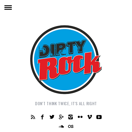
DON'T THINK TWICE, IT'S ALL RIGHT