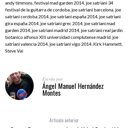
andy timmons
,
festival mad garden 2014
,
joe satriani 34
festival de la guitarra de cordoba
,
joe satriani barcelona
,
joe
satriani cordoba 2014
,
joe satriani españa 2014
,
joe satriani
gira españa 2014
,
joe satriani grec 2014
,
joe satriani mad
garden 2014
,
joe satriani madrid 2014
,
joe satriani real jardin
botanico alfonso XIII universidad complutense madrid
,
joe
satriani valencia 2014
,
joe satriani vigo 2014
,
Kirk Hammett
,
Steve Vai
Escrito por
Ángel Manuel Hernández
Montes
Artículo anterior