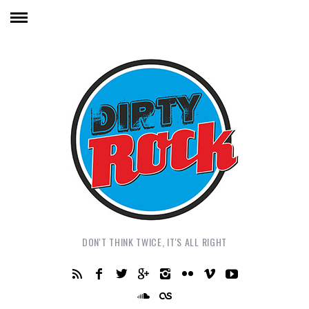
DON'T THINK TWICE, IT'S ALL RIGHT