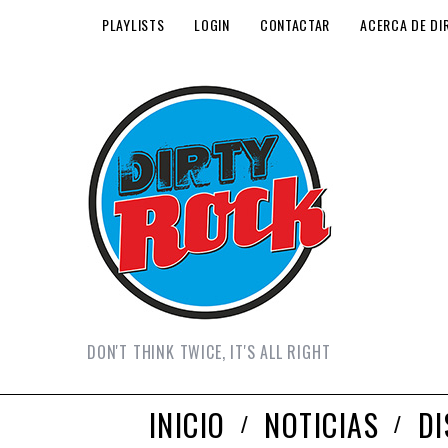
PLAYLISTS
LOGIN
CONTACTAR
ACERCA DE DI
DON'T THINK TWICE, IT'S ALL RIGHT
INICIO
NOTICIAS
D