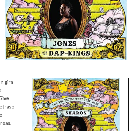
n gira
a
Give
retraso
te
reas.