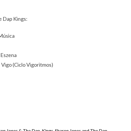
e Dap Kings:
 Música
l Eszena
 Vigo (Ciclo Vigoritmos)
ron Jones & The Dap-Kings
,
Sharon Jones and The Dap-