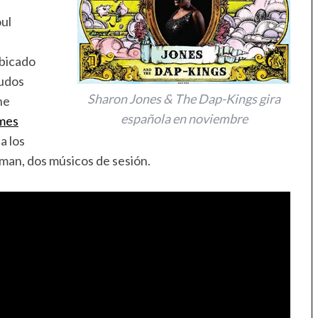
oul
bicado
Budos
Sharon Jones & The Dap-Kings gira
he
española en noviembre
mes
 a los
rman, dos músicos de sesión.