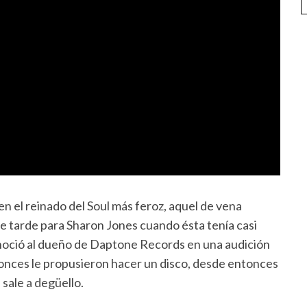
en el reinado del Soul más feroz, aquel de vena
te tarde para Sharon Jones cuando ésta tenía casi
conoció al dueño de Daptone Records en una audición
ntonces le propusieron hacer un disco, desde entonces
sale a degüello.