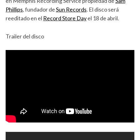
en Memphis Recording Service propiedad de
Sam
Phillips
, fundador de
Sun Records
. El disco será
reeditado en el
Record Store Day
el 18 de abril.
Trailer del disco