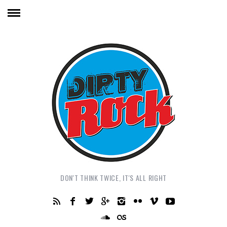
DON'T THINK TWICE, IT'S ALL RIGHT