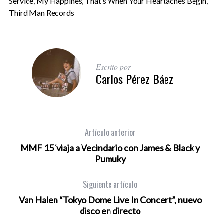
Service
,
My Happines
,
That’s When Your Heartaches Begin
,
Third Man Records
Escrito por
Carlos Pérez Báez
Artículo anterior
MMF 15´viaja a Vecindario con James & Black y
Pumuky
Siguiente artículo
Van Halen “Tokyo Dome Live In Concert”, nuevo
disco en directo