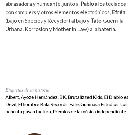
abrasadora y humeante, junto a
Pablo
a los teclados
con samplers y otros elementos electrónicos,
Efrén
(bajo en Species y Recycler) al bajo y
Tato
Guerrilla
Urbana, Korrosion y Mother in Law) a la batería.
Etiquetas de la historia
Albert
,
Ayoze Hernández
,
BK
,
Brutalizzed Kids
,
El Diablo es
Devil
,
El hombre Bala Records
,
Fafe
,
Guamasa Estudios
,
Los
ochenta pasan factura
,
Premios de la música independiente