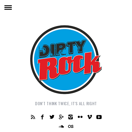
DON'T THINK TWICE, IT'S ALL RIGHT