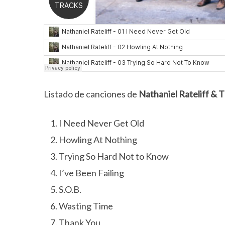
Listado de canciones de
Nathaniel Rateliff & 
I Need Never Get Old
Howling At Nothing
Trying So Hard Not to Know
I’ve Been Failing
S.O.B.
Wasting Time
Thank You