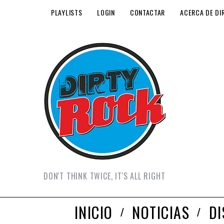
PLAYLISTS
LOGIN
CONTACTAR
ACERCA DE DI
DON'T THINK TWICE, IT'S ALL RIGHT
INICIO
NOTICIAS
D