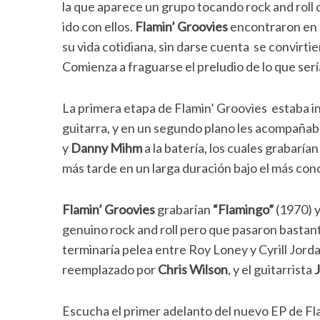
la que aparece un grupo tocando rock and roll 
ido con ellos.
Flamin’ Groovies
encontraron en l
su vida cotidiana, sin darse cuenta se convirti
Comienza a fraguarse el preludio de lo que serí
La primera etapa de Flamin’ Groovies estaba 
guitarra, y en un segundo plano les acompaña
y
Danny Mihm
a la batería, los cuales grabarí
más tarde en un larga duración bajo el más co
Flamin’ Groovies
grabarían
“Flamingo”
(1970) y
genuino rock and roll pero que pasaron bastant
terminaría pelea entre Roy Loney y Cyrill Jord
reemplazado por
Chris Wilson
, y el guitarrista
Escucha el primer adelanto del nuevo EP de Fl