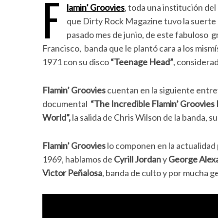
F
lamin’ Groovies
, toda una institución de
que Dirty Rock Magazine tuvo la suerte 
pasado mes de junio, de este fabuloso
Francisco, banda que le plantó cara a los mism
1971 con su disco
“Teenage Head”
, considerad
Flamin’ Groovies
cuentan en la siguiente entre
documental
“The Incredible Flamin’ Groovies
World”,
la salida de Chris Wilson de la banda, su
Flamin’ Groovies
lo componen en la actualidad
1969, hablamos de
Cyrill Jordan
y
George Alex
Victor Peñalosa
, banda de culto y por mucha 