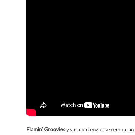
Flamin’ Groovies
y sus comienzos se remontan a 