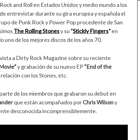
l Rock and Roll en Estados Unidos y medio mundo a los
de entrevistar durante su gira europea y española el
 grupo de Punk Rock y Power Pop procedente de San
ísimos
The Rolling Stones
y su
“
Stickly Fingers
”
en
o uno de los mejores discos de los años 70.
vista a Dirty Rock Magazine sobre su reciente
 Movie”
y grabación de su nuevo EP
“End of the
 relación con los Stones, etc.
 parte de los miembros que grabaron su debut en
ander
que están acompañados por
Chris Wilson
y
gente desconocida incomprensiblemente.