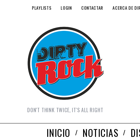
PLAYLISTS
LOGIN
CONTACTAR
ACERCA DE DI
DON'T THINK TWICE, IT'S ALL RIGHT
INICIO
NOTICIAS
D