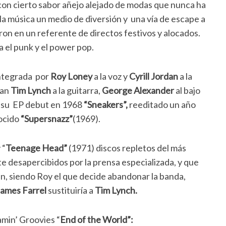
con cierto sabor añejo alejado de modas que nunca ha
a música un medio de diversión y una vía de escape a
eron en un referente de directos festivos y alocados.
a el punk y el power pop.
integrada por
Roy Loney
a la voz y
Cyrill Jordan
a la
ban
Tim Lynch
a la guitarra,
George Alexander
al bajo
an su EP debut en 1968
“Sneakers”,
reeditado un año
nocido
“Supersnazz”
(1969).
 “
Teenage Head”
(1971) discos repletos del más
e desapercibidos por la prensa especializada, y que
an, siendo Roy el que decide abandonar la banda,
James Farrel
sustituiría a
Tim Lynch.
amin’ Groovies “
End of the World”: