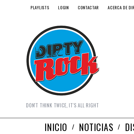
PLAYLISTS
LOGIN
CONTACTAR
ACERCA DE DI
DON'T THINK TWICE, IT'S ALL RIGHT
INICIO
NOTICIAS
D