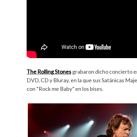
The Rolling Stones
grabaron dicho concierto en
DVD, CD y Bluray, en la que sus Satánicas Maj
con “Rock me Baby” en los bises.