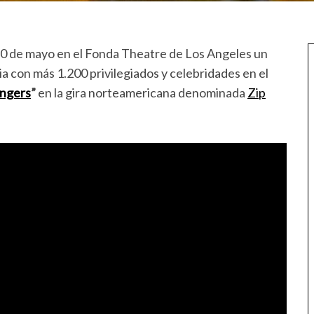
20 de mayo en el Fonda Theatre de Los Angeles un
a con más 1.200 privilegiados y celebridades en el
ingers
”
en la gira norteamericana denominada
Zip