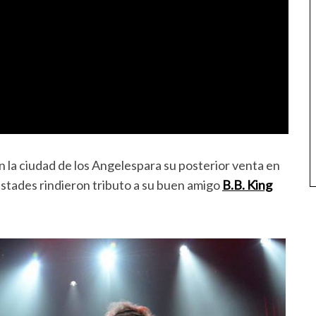
 la ciudad de los Angelespara su posterior venta en
estades rindieron tributo a su buen amigo
B.B. King