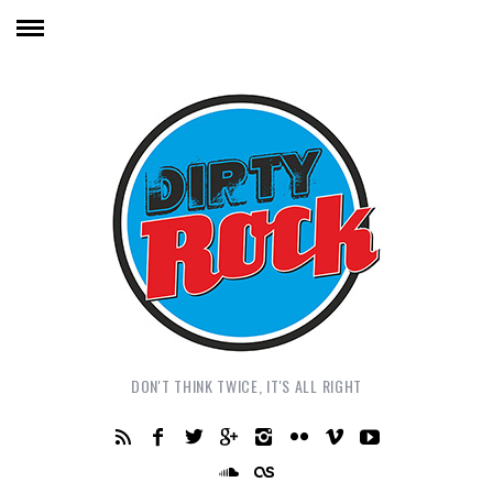
DON'T THINK TWICE, IT'S ALL RIGHT