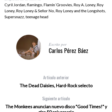
Cyril Jordan
,
flamingo
,
Flamin´Groovies
,
Roy A. Loney
,
Roy
Loney
,
Roy Loney & Señor No
,
Roy Loney and the Longshots
,
Supersnazz
,
teenage head
Escrito por
Carlos Pérez Báez
Artículo anterior
The Dead Daisies, Hard-Rock selecto
Siguiente artículo
The Monkees anuncian nuevo disco “Good Times!” y
gira 50 aniversario