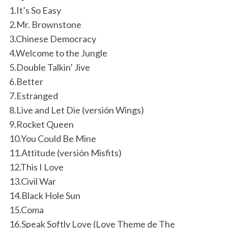
1.It’s So Easy
2.Mr. Brownstone
3.Chinese Democracy
4.Welcome to the Jungle
5.Double Talkin’ Jive
6.Better
7.Estranged
8.Live and Let Die (versión Wings)
9.Rocket Queen
10.You Could Be Mine
11.Attitude (versión Misfits)
12.This I Love
13.Civil War
14.Black Hole Sun
15.Coma
16.Speak Softly Love (Love Theme de The