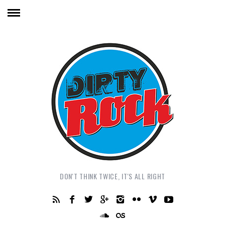
DON'T THINK TWICE, IT'S ALL RIGHT