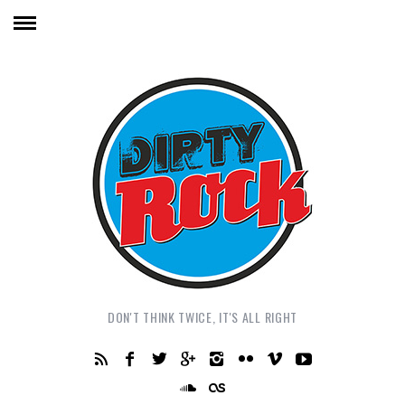
DON'T THINK TWICE, IT'S ALL RIGHT