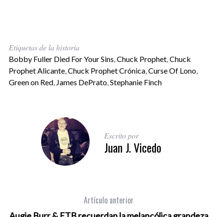
Etiquetas de la historia
Bobby Fuller Died For Your Sins
,
Chuck Prophet
,
Chuck
Prophet Alicante
,
Chuck Prophet Crónica
,
Curse Of Lono
,
Green on Red
,
James DePrato
,
Stephanie Finch
Escrito por
Juan J. Vicedo
Artículo anterior
Augie Burr & ETB recuerdan la melancólica grandeza