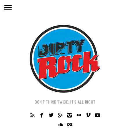
DON'T THINK TWICE, IT'S ALL RIGHT