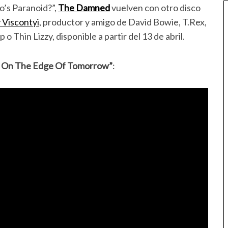
o’s Paranoid?”,
The Damned
vuelven con otro disco
 Viscontyi
, productor y amigo de David Bowie, T.Rex,
o Thin Lizzy, disponible a partir del 13 de abril.
g On The Edge Of Tomorrow”
: