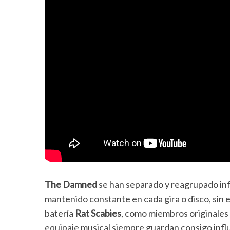
The Damned
se han separado y reagrupado infi
mantenido constante en cada gira o disco, sin 
batería
Rat Scabies
, como miembros originales 
equipaje musical siempre guardan consigo infl