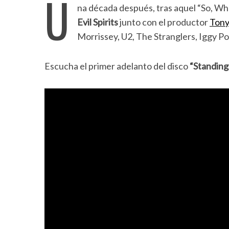
U
na década después, tras aquel “So, Wh
Evil Spirits
junto con el productor
Tony
Morrissey, U2, The Stranglers, Iggy Pop 
Escucha el primer adelanto del disco
“Standin