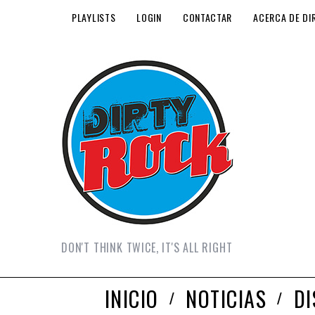
PLAYLISTS
LOGIN
CONTACTAR
ACERCA DE DI
DON'T THINK TWICE, IT'S ALL RIGHT
INICIO
NOTICIAS
D