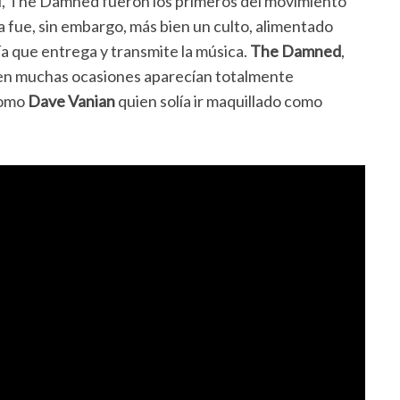
l, The Damned fueron los primeros del movimiento
ma fue, sin embargo, más bien un culto, alimentado
ía que entrega y transmite la música.
The Damned
,
e en muchas ocasiones aparecían totalmente
como
Dave Vanian
quien solía ir maquillado como