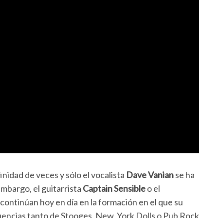
nidad de veces y sólo el vocalista
Dave Vanian
se ha
embargo, el guitarrista
Captain Sensible
o el
continúan hoy en día en la formación en el que su
uencias tanto de Stooges, New York Dolls o Pub Rock