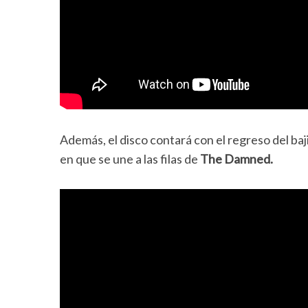
Además, el disco contará con el regreso del baj
en que se une a las filas de
The Damned.