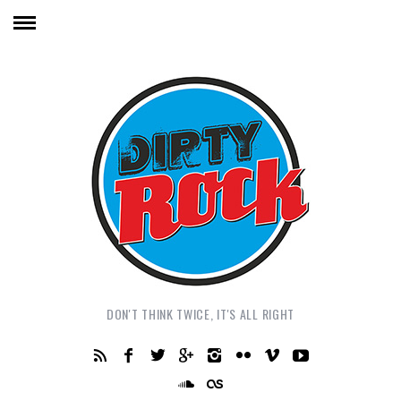
DON'T THINK TWICE, IT'S ALL RIGHT