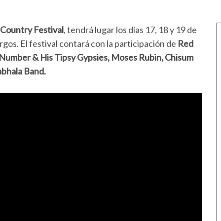
& Country Festival
, tendrá lugar los días 17, 18 y 19 de
os. El festival contará con la participación de
Red
t Number & His Tipsy Gypsies, Moses Rubin, Chisum
abhala Band.