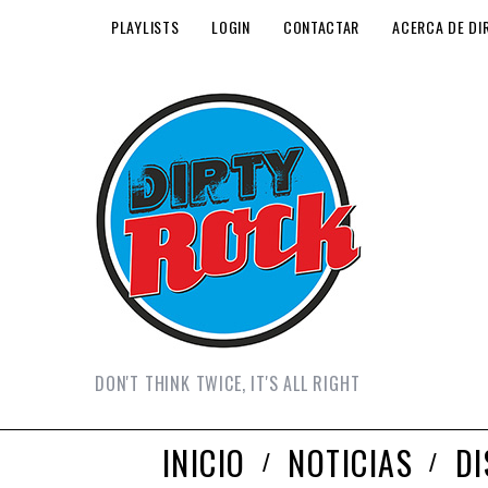
PLAYLISTS
LOGIN
CONTACTAR
ACERCA DE DI
DON'T THINK TWICE, IT'S ALL RIGHT
INICIO
NOTICIAS
D