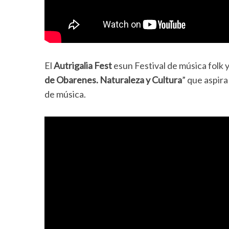
El
Autrigalia Fest
esun Festival de música folk 
de Obarenes. Naturaleza y Cultura
” que aspira
de música.