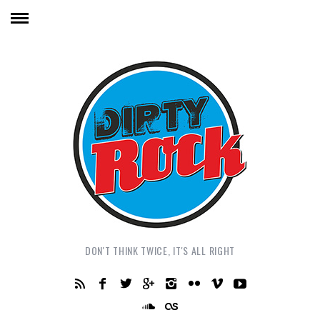
DON'T THINK TWICE, IT'S ALL RIGHT