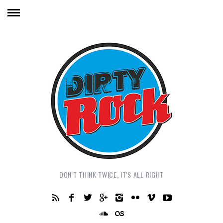
DON'T THINK TWICE, IT'S ALL RIGHT