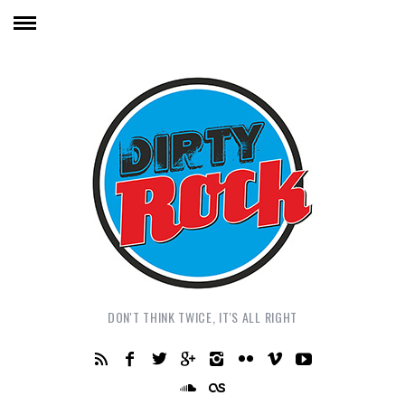
DON'T THINK TWICE, IT'S ALL RIGHT