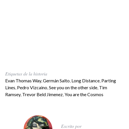
Etiquetas de la historia
Evan Thomas Way
,
Germán Salto
,
Long Distance
,
Parting
Lines
,
Pedro Vizcaino
,
See you on the other side
,
Tim
Ramsey
,
Trevor Beld Jimenez
,
You are the Cosmos
Escrito por