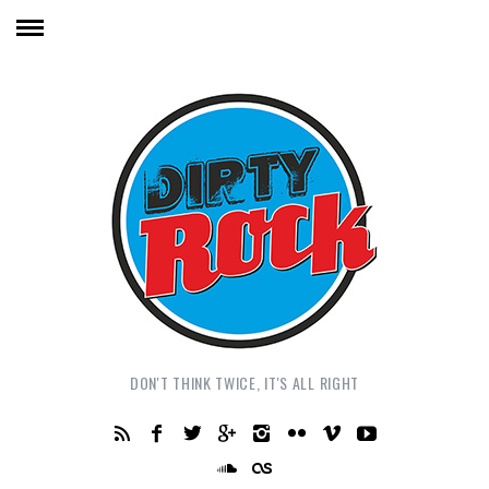
DON'T THINK TWICE, IT'S ALL RIGHT