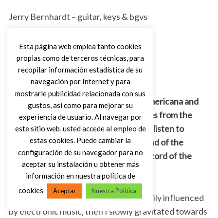
Jerry Bernhardt – guitar, keys & bgvs
Charlie Whitten – guitar & bgvs
Esta página web emplea tanto cookies
propias como de terceros técnicas, para
recopilar información estadística de su
Joe “The Kernal” Garner – bass & bgvs
navegación por Internet y para
mostrarle publicidad relacionada con sus
You are clearly a symbol of the new Americana and
gustos, así como para mejorar su
Folk trend. Which were your influences from the
experiencia de usuario. Al navegar por
very beginning and which records you listen to
este sitio web, usted accede al empleo de
estas cookies. Puede cambiar la
today? Which is you favourite new band of the
configuración de su navegador para no
current century? Which is the best record of the
aceptar su instalación u obtener más
year for you in terms of Americana?
información en nuestra política de
cookies
Aceptar
Nuestra Política
When I first started playing I was heavily influenced
by electronic music, then I slowly gravitated towards