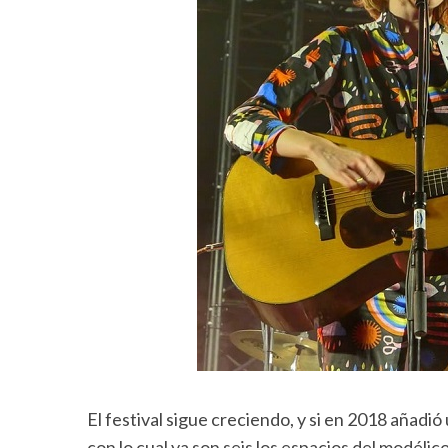
El festival sigue creciendo, y si en 2018 añadió 
con lo cual ya son seis los espacios del modél