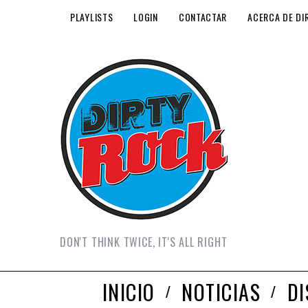
PLAYLISTS
LOGIN
CONTACTAR
ACERCA DE DI
DON'T THINK TWICE, IT'S ALL RIGHT
INICIO
NOTICIAS
D