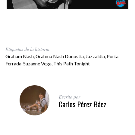
Etiquetas de la historia
Graham Nash
,
Grahma Nash Donostia
,
Jazzaldia
,
Porta
Ferrada
,
Suzanne Vega
,
This Path Tonight
Escrito por
Carlos Pérez Báez