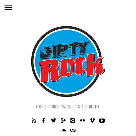
DON'T THINK TWICE, IT'S ALL RIGHT