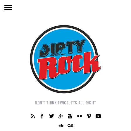
DON'T THINK TWICE, IT'S ALL RIGHT