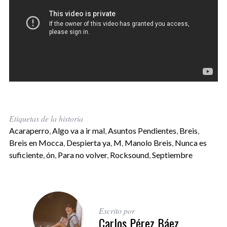
Etiquetas de la historia
Acaraperro
,
Algo va a ir mal
,
Asuntos Pendientes
,
Breis
,
Breis en Mocca
,
Despierta ya
,
M
,
Manolo Breis
,
Nunca es
suficiente
,
ón
,
Para no volver
,
Rocksound
,
Septiembre
Escrito por
Carlos Pérez Báez